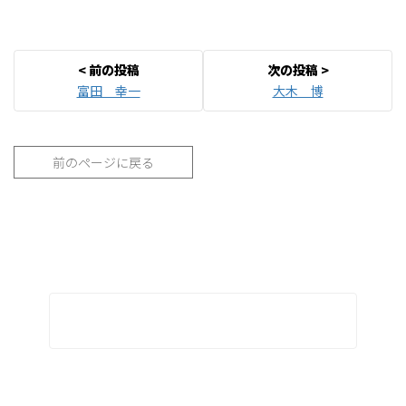
富田 幸一
大木 博
前のページに戻る